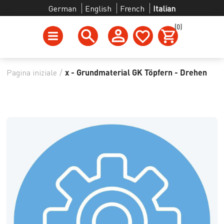
German
English
French
Italian
(0)
Pagina iniziale
/
x - Grundmaterial GK Töpfern - Drehen