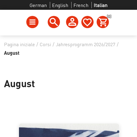
German
English
French
Italian
(0)
Pagina iniziale
/
Corsi
/
Jahresprogramm 2026/2027
/
August
August