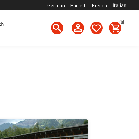
German
English
French
Italian
(0)
ch