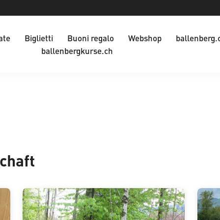
ate
Biglietti
Buoni regalo
Webshop
ballenberg.
ballenbergkurse.ch
t
chaft