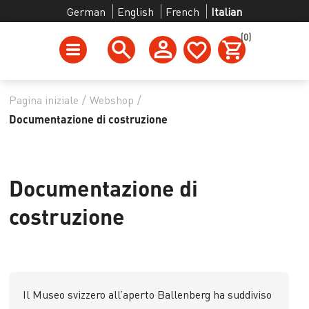
German
English
French
Italian
(0)
Pagina iniziale
/
Webshop
/
Documentazione di costruzione
Documentazione di
costruzione
Il Museo svizzero all’aperto Ballenberg ha suddiviso