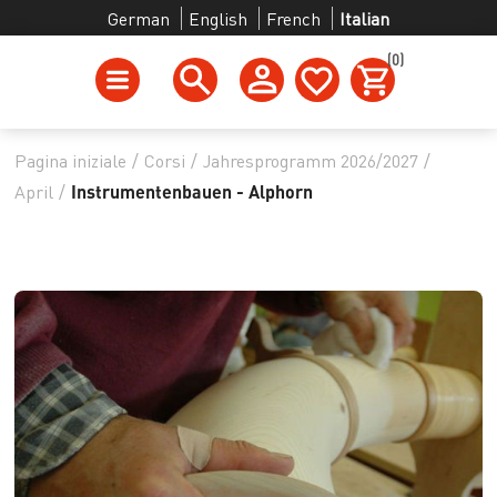
German
English
French
Italian
(0)
Pagina iniziale
/
Corsi
/
Jahresprogramm 2026/2027
/
April
/
Instrumentenbauen - Alphorn