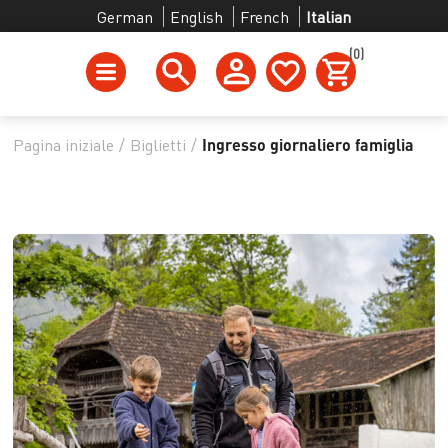
German
English
French
Italian
(0)
Pagina iniziale
/
Biglietti
/
Ingresso giornaliero famiglia