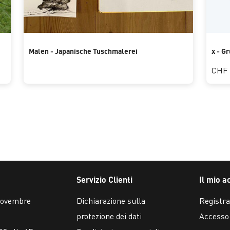
Malen - Japanische Tuschmalerei
x - G
CHF 
Servizio Clienti
Il mio a
 novembre
Dichiarazione sulla
Registra
protezione dei dati
Accesso