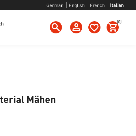
German
English
French
Italian
(0)
ch
terial Mähen