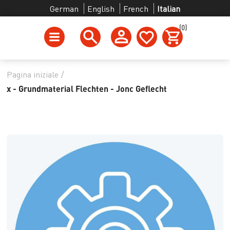
German
English
French
Italian
(0)
Pagina iniziale
/
x - Grundmaterial Flechten - Jonc Geflecht