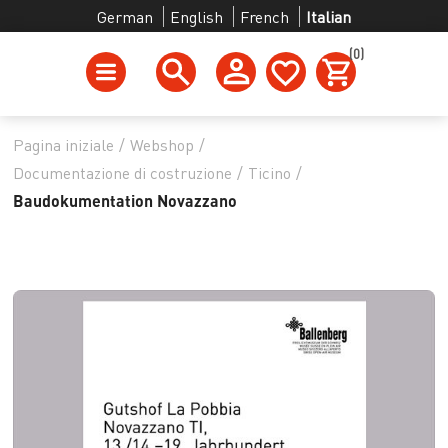
German
English
French
Italian
(0)
Pagina iniziale
/
Webshop
/
Documentazione di costruzione
/
Ticino
/
Baudokumentation Novazzano