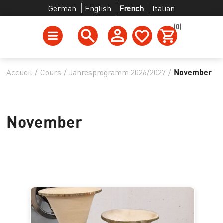
German
English
French
Italian
(0)
Accueil
/
Cours
/
Jahresprogramm 2026/2027
/
November
November