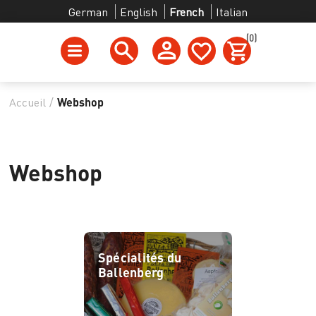
German
English
French
Italian
(0)
Accueil
/
Webshop
Webshop
Spécialités du
Ballenberg