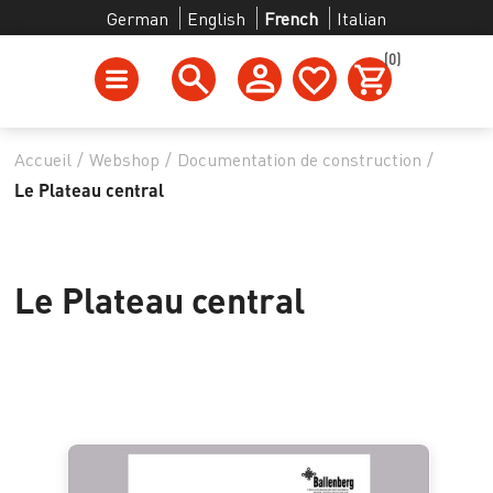
German
English
French
Italian
(0)
Accueil
/
Webshop
/
Documentation de construction
/
Le Plateau central
Le Plateau central