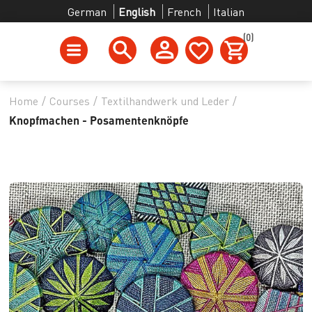
German
English
French
Italian
(0)
Home
/
Courses
/
Textilhandwerk und Leder
/
Knopfmachen - Posamentenknöpfe