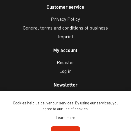
Customer service
Privacy Policy
General terms and conditions of business
Imprint
My account
Register
Log in
Newsletter
Cookies help us deliver our services. By using our services, you
agree to our use of cookies.
Learn more
Copyright © 2026 Ballenberg Freilichtmuseum. All rights reserved.