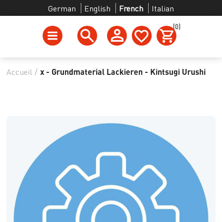
German
English
French
Italian
(0)
Accueil
/
x - Grundmaterial Lackieren - Kintsugi Urushi