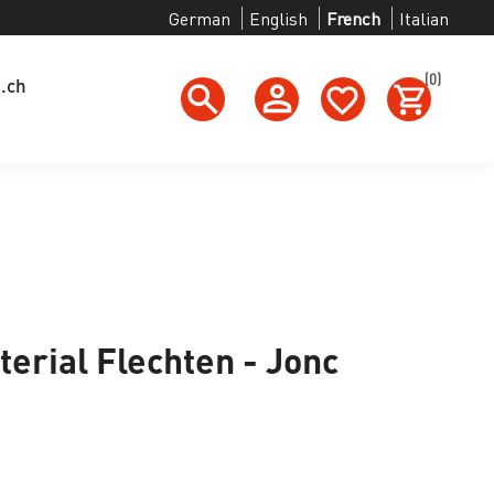
German
English
French
Italian
(0)
g.ch
erial Flechten - Jonc