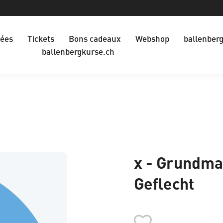
dées
Tickets
Bons cadeaux
Webshop
ballenber
ballenbergkurse.ch
x - Grundmat
Geflecht