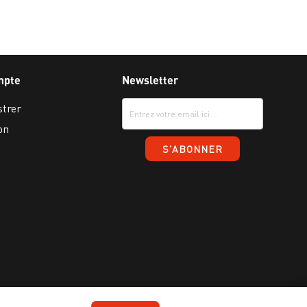
mpte
Newsletter
strer
on