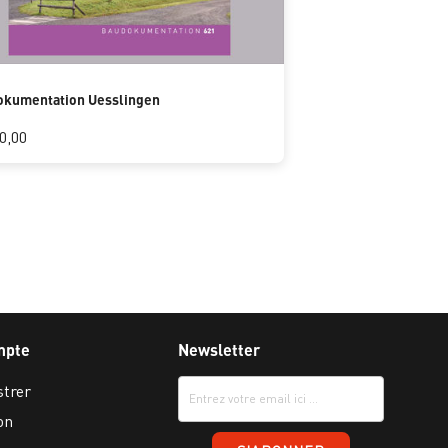
okumentation Uesslingen
0,00
mpte
Newsletter
strer
on