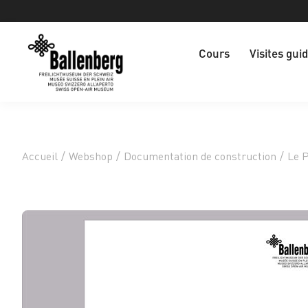
Cours
Visites gui
Accueil
/
Webshop
/
Documentation de construction
/
Le P