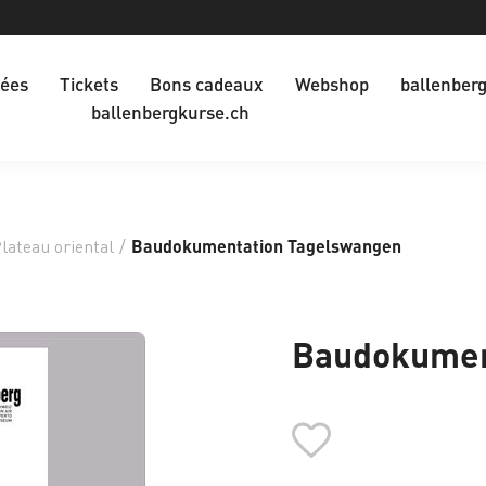
dées
Tickets
Bons cadeaux
Webshop
ballenber
ballenbergkurse.ch
lateau oriental
/
Baudokumentation Tagelswangen
Baudokumen