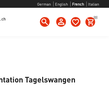
German
English
French
Italian
(0)
g.ch
tation Tagelswangen