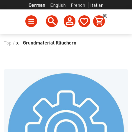
German
English
French
Italian
(0)
Top
/
x - Grundmaterial Räuchern