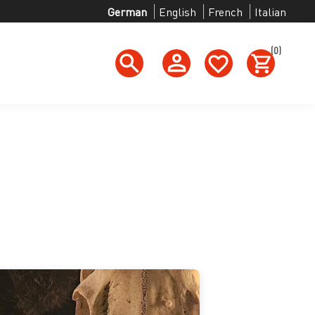
German
English
French
Italian
(0)
h