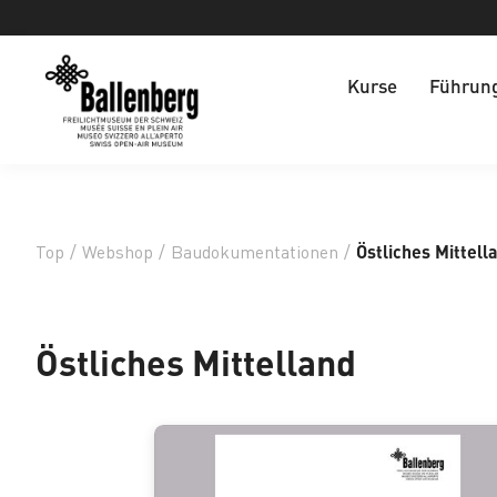
Kurse
Führun
Top
/
Webshop
/
Baudokumentationen
/
Östliches Mittell
Östliches Mittelland