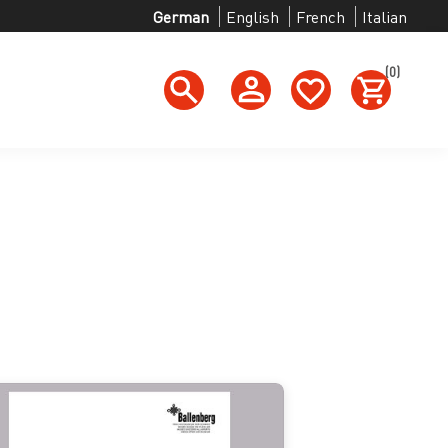
German
English
French
Italian
(0)
h