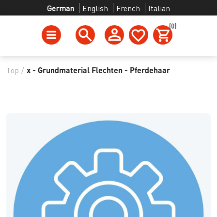
German
English
French
Italian
(0)
Top
/
x - Grundmaterial Flechten - Pferdehaar