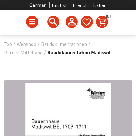
German
English
French
Italian
(0)
Top
/
Webshop
/
Baudokumentationen
/
Berner Mittelland
/
Baudokumentation Madiswil