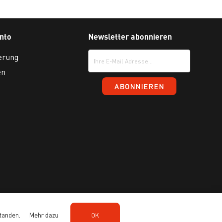
nto
Newsletter abonnieren
erung
en
tanden.
Mehr dazu
OK